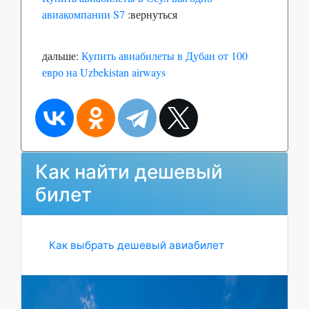
авиакомпании S7
:вернуться
дальше:
Купить авиабилеты в Дубаи от 100
евро на Uzbekistan airways
Как найти дешевый
билет
Как выбрать дешевый авиабилет