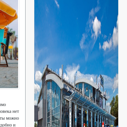
имо
ловека нет
леты можно
удобно и