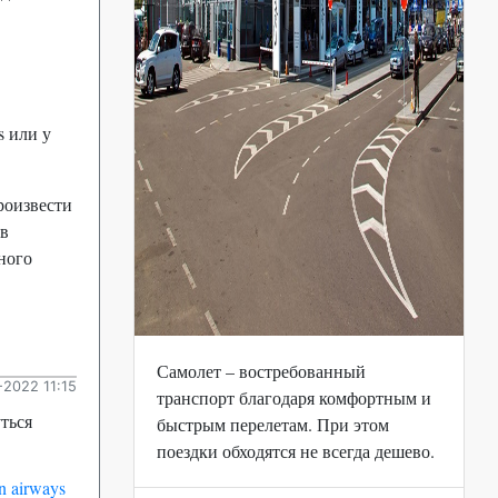
s или у
роизвести
 в
ного
Самолет – востребованный
2022 11:15
транспорт благодаря комфортным и
ться
быстрым перелетам. При этом
поездки обходятся не всегда дешево.
 airways