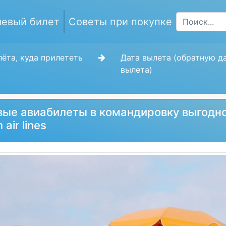
евый билет
Советы при покупке
ёта, куда прилететь
Дата вылета (обратную д
вылета)
ые авиабилеты в командировку выгодн
 air lines