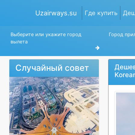
Uzairways.su
Где купить
Деш
Выберите или укажите город
Город прил
вылета
Случайный совет
Дешев
Korean