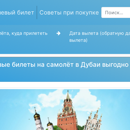
евый билет
Советы при покупке
ёта, куда прилететь
Дата вылета (обратную д
вылета)
ые билеты на самолёт в Дубаи выгодно