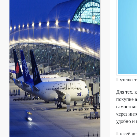
Путешеств
Для тех, 
покупке а
самостоят
через инт
удобно и 
По сей де