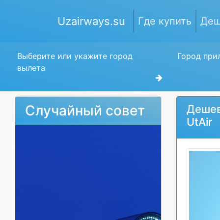
Uzairways.su
Где купить
Деш
Выберите или укажите город
Город прил
вылета
Случайный совет
Дешев
UtAir