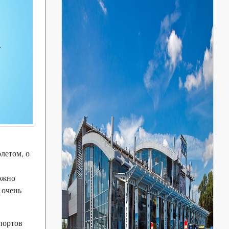
олетом, о
можно
 очень
портов