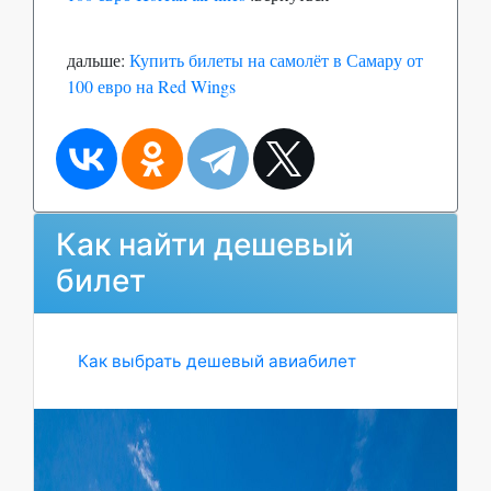
дальше:
Купить билеты на самолёт в Самару от
100 евро на Red Wings
Как найти дешевый
билет
Как выбрать дешевый авиабилет