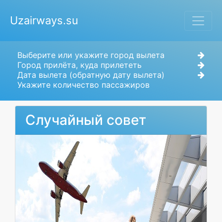
Uzairways.su
Выберите или укажите город вылета
Город прилёта, куда прилететь
Дата вылета (обратную дату вылета)
Укажите количество пассажиров
Случайный совет