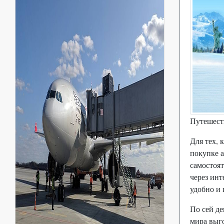
Путешеств
Для тех, 
покупке а
самостоят
через инт
удобно и 
По сей де
мира выг