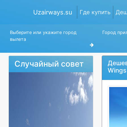
Uzairways.su
Где купить
Деш
Выберите или укажите город
Город прил
вылета
Случайный совет
Дешев
Wings