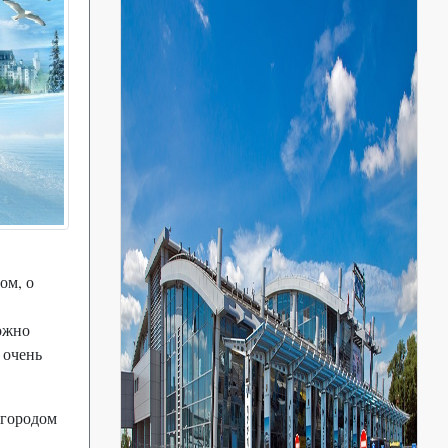
ом, о
можно
 очень
 городом