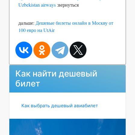
Uzbekistan airways
:вернуться
дальше:
Дешевые билеты онлайн в Москву от
100 евро на UtAir
Как найти дешевый
билет
Как выбрать дешевый авиабилет