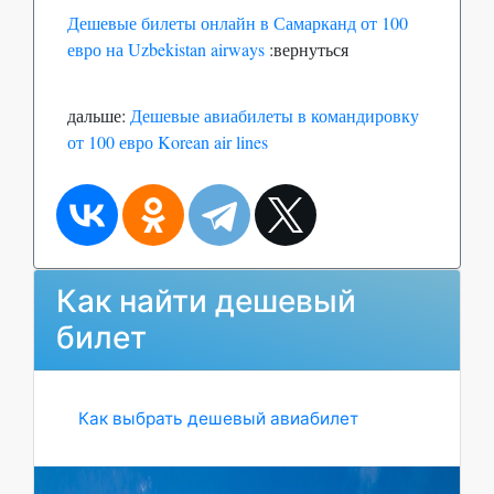
Дешевые билеты онлайн в Самарканд от 100
евро на Uzbekistan airways
:вернуться
дальше:
Дешевые авиабилеты в командировку
от 100 евро Korean air lines
Как найти дешевый
билет
Как выбрать дешевый авиабилет