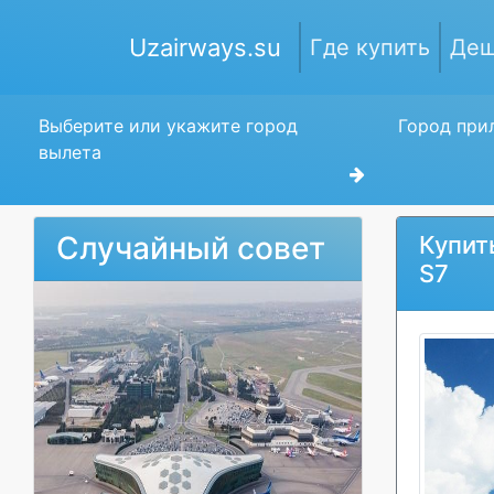
Uzairways.su
Где купить
Деш
Выберите или укажите город
Город прил
вылета
Случайный совет
Купит
S7