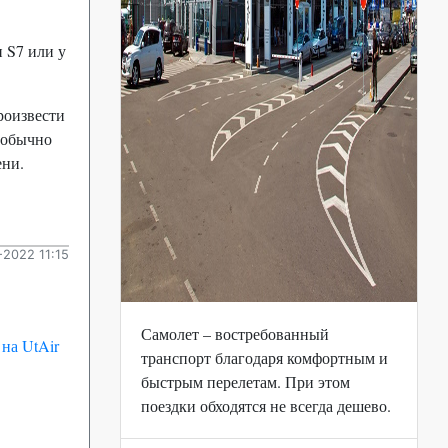
 S7 или у
роизвести
 обычно
ени.
2022 11:15
Самолет – востребованный
на UtAir
транспорт благодаря комфортным и
быстрым перелетам. При этом
поездки обходятся не всегда дешево.