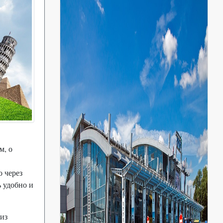
м, о
о через
ь удобно и
из