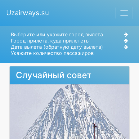
Uzairways.su
Выберите или укажите город вылета
Город прилёта, куда прилететь
Дата вылета (обратную дату вылета)
Укажите количество пассажиров
Случайный совет