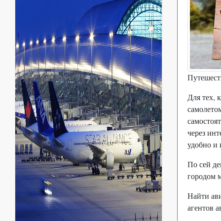
Путешест
Для тех, 
самолетом
самостоят
через инт
удобно и 
По сей д
городом 
Найти ав
агентов 