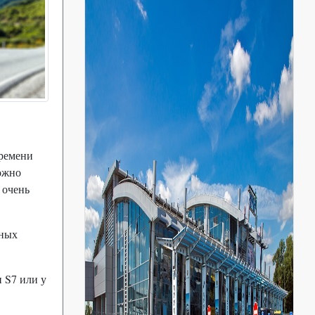
времени
можно
 очень
чных
 S7 или у