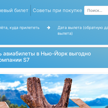
евый билет
Советы при покупке
ёта, куда прилететь
Дата вылета (обратную д
вылета)
ь авиабилеты в Нью-Йорк выгодно
омпании S7