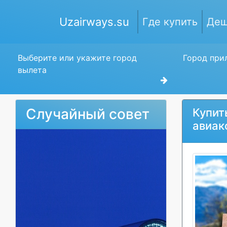
Uzairways.su
Где купить
Деш
Выберите или укажите город
Город прил
вылета
Случайный совет
Купит
авиак