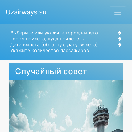
Uzairways.su
Выберите или укажите город вылета
Город прилёта, куда прилететь
Дата вылета (обратную дату вылета)
Укажите количество пассажиров
Случайный совет