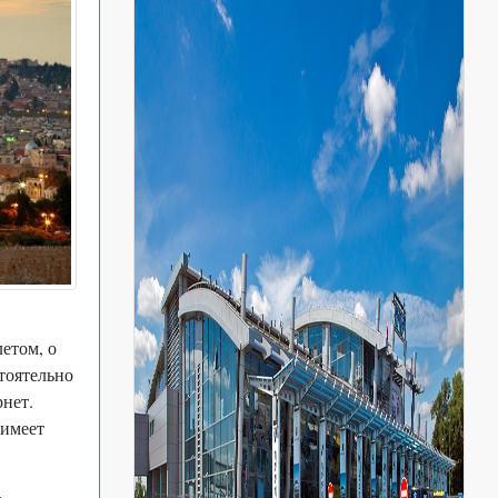
летом, о
тоятельно
рнет.
 имеет