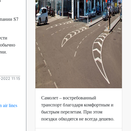
з
мпании S7
ести
 обычно
ени.
2022 11:15
Самолет – востребованный
транспорт благодаря комфортным и
air lines
быстрым перелетам. При этом
поездки обходятся не всегда дешево.