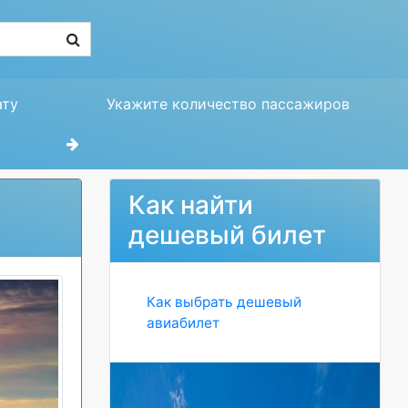
ату
Укажите количество пассажиров
Как найти
дешевый билет
Как выбрать дешевый
авиабилет