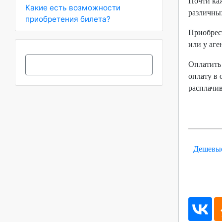
Почти ка
Какие есть возможности
различных
приобретения билета?
Приобрес
или у аге
Оплатить
оплату в 
расплачив
Дешевые