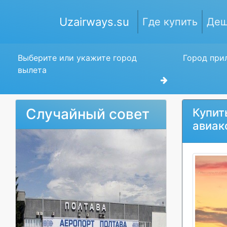
Uzairways.su
Где купить
Деш
Выберите или укажите город
Город прил
вылета
Случайный совет
Купит
авиак