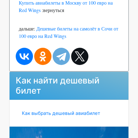
Купить авиабилеты в Москву от 100 евро на
Red Wings
:вернуться
дальше:
Дешевые билеты на самолёт в Сочи от
100 евро на Red Wings
Как найти дешевый
билет
Как выбрать дешевый авиабилет