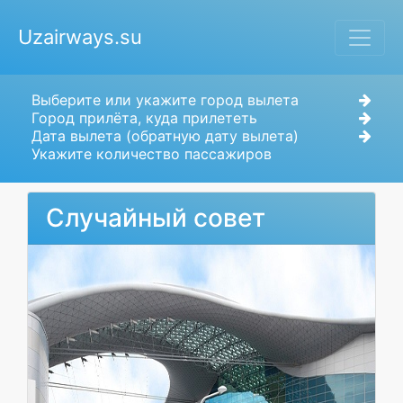
Uzairways.su
Выберите или укажите город вылета
Город прилёта, куда прилететь
Дата вылета (обратную дату вылета)
Укажите количество пассажиров
Случайный совет