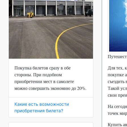
Путешеств
Покупка билетов сразу в обе
Для тех, 
стороны. При подобном
покупке а
приобретении мест в самолете
съездить 
можно совершить экономию до 20%.
Такой усл
свои пре
Какие есть возможности
На сегод
приобретения билета?
точек мир
Купить ав