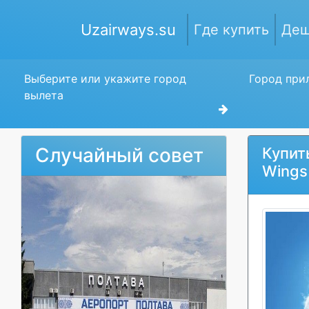
Uzairways.su
Где купить
Деш
Выберите или укажите город
Город прил
вылета
Случайный совет
Купит
Wings