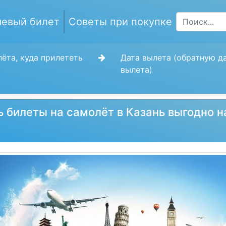
евый билет
Советы при покупке
ёта, куда прилететь
Дата вылета (обратную д
вылета)
ь билеты на самолёт в Казань выгодно н