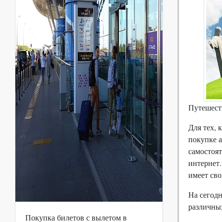
Путешеств
Для тех, 
покупке а
самостоят
интернет.
имеет св
На сегодн
различны
Покупка билетов с вылетом в