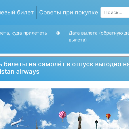
евый билет
Советы при покупке
ёта, куда прилететь
Дата вылета (обратную д
вылета)
ь билеты на самолёт в отпуск выгодно н
stan airways