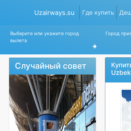
Uzairways.su
Где купить
Деш
Выберите или укажите город
Город прил
вылета
Случайный совет
Купит
Uzbeki