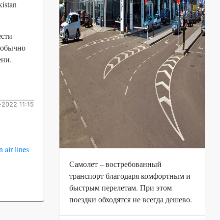
istan
ести
 обычно
ени.
2022 11:15
air lines
Самолет – востребованный
транспорт благодаря комфортным и
быстрым перелетам. При этом
поездки обходятся не всегда дешево.