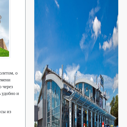
олетом, о
емени
о через
ь удобно и
йсы из