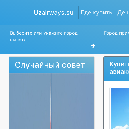
Uzairways.su
Где купить
Деш
Выберите или укажите город
Город прил
вылета
Случайный совет
Купит
авиак