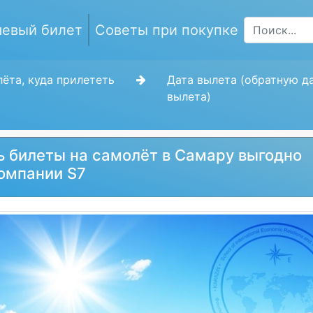
евый билет
Советы при покупке
ёта, куда прилететь
Дата вылета (обратную д
вылета)
ь билеты на самолёт в Самару выгодно
омпании S7