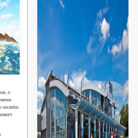
ом, о
емени
о онлвйн.
 имеет
з