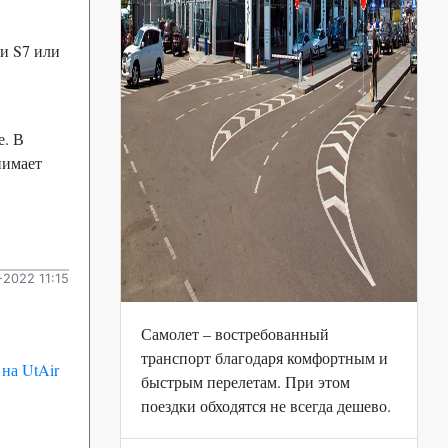
и S7 или
е. В
нимает
2022 11:15
Самолет – востребованный
транспорт благодаря комфортным и
 на UtAir
быстрым перелетам. При этом
поездки обходятся не всегда дешево.