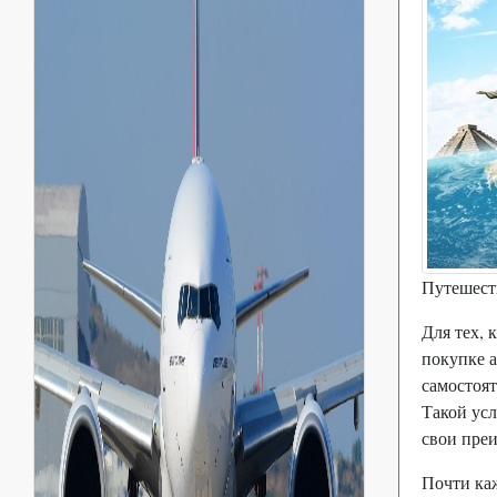
Путешест
Для тех, 
покупке а
самостоят
Такой усл
свои пре
Почти ка