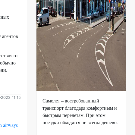
чных
 агентов
ествляют
 обычно
ени.
2022 11:15
Самолет – востребованный
транспорт благодаря комфортным и
быстрым перелетам. При этом
поездки обходятся не всегда дешево.
n airways