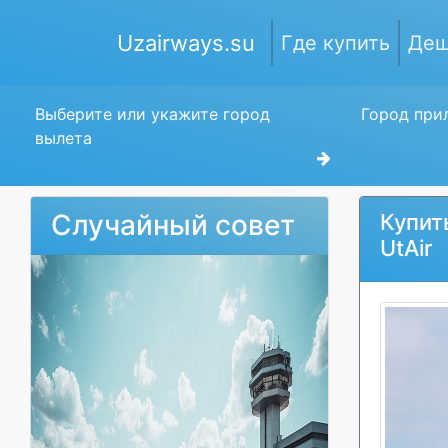
Uzairways.su
Где купить
Деш
Выберите или укажите город
Город прил
вылета
Случайный совет
Купит
UtAir