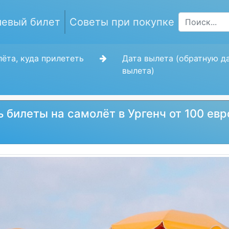
евый билет
Советы при покупке
ёта, куда прилететь
Дата вылета (обратную д
вылета)
ь билеты на самолёт в Ургенч от 100 евр