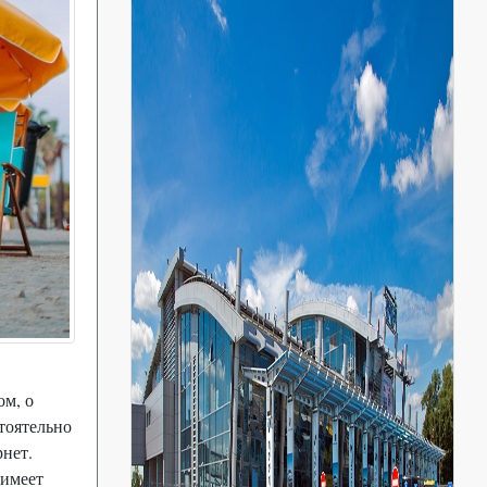
ом, о
тоятельно
рнет.
 имеет