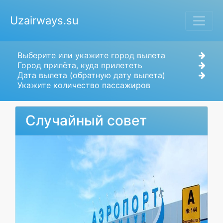
Uzairways.su
Выберите или укажите город вылета
Город прилёта, куда прилететь
Дата вылета (обратную дату вылета)
Укажите количество пассажиров
Случайный совет