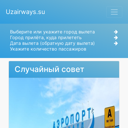
Uzairways.su
Выберите или укажите город вылета
Город прилёта, куда прилететь
Дата вылета (обратную дату вылета)
Укажите количество пассажиров
Случайный совет