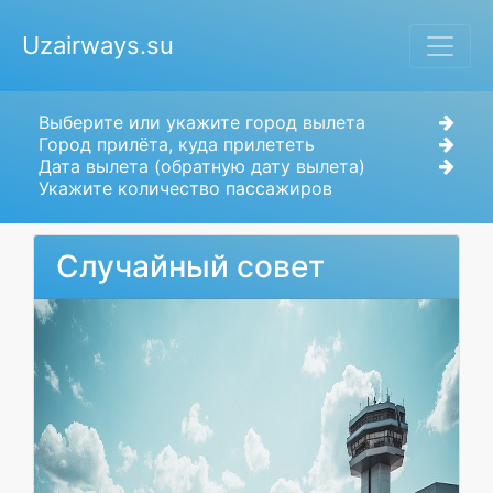
Uzairways.su
Выберите или укажите город вылета
Город прилёта, куда прилететь
Дата вылета (обратную дату вылета)
Укажите количество пассажиров
Случайный совет